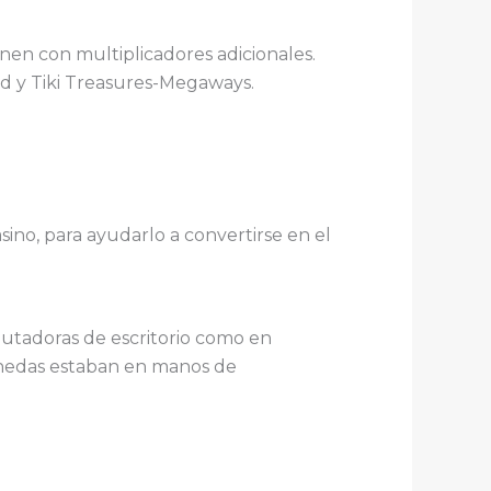
nen con multiplicadores adicionales.
ld y Tiki Treasures-Megaways.
sino, para ayudarlo a convertirse en el
putadoras de escritorio como en
monedas estaban en manos de