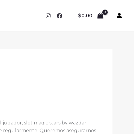
$
0.00
 jugador, slot magic stars by wazdan
tre regularmente. Queremos asegurarnos