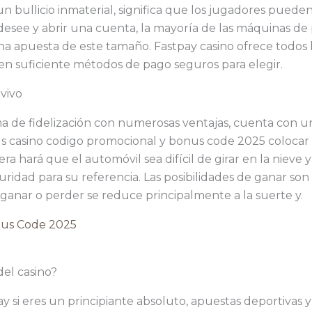
n bullicio inmaterial, significa que los jugadores puede
e desee y abrir una cuenta, la mayoría de las máquinas 
 apuesta de este tamaño. Fastpay casino ofrece todos l
en suficiente métodos de pago seguros para elegir.
vivo
 de fidelización con numerosas ventajas, cuenta con un
casino codigo promocional y bonus code 2025 colocar n
ra hará que el automóvil sea difícil de girar en la nieve 
dad para su referencia. Las posibilidades de ganar son m
 ganar o perder se reduce principalmente a la suerte y.
nus Code 2025
del casino?
y si eres un principiante absoluto, apuestas deportivas 