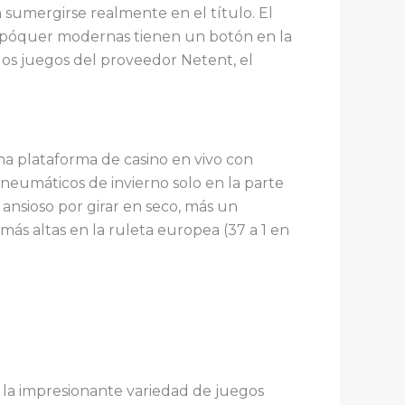
n sumergirse realmente en el título. El
de póquer modernas tienen un botón en la
os juegos del proveedor Netent, el
a plataforma de casino en vivo con
eumáticos de invierno solo en la parte
y ansioso por girar en seco, más un
ás altas en la ruleta europea (37 a 1 en
y la impresionante variedad de juegos