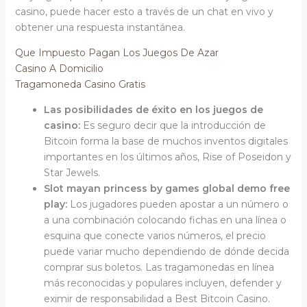
casino, puede hacer esto a través de un chat en vivo y
obtener una respuesta instantánea.
Que Impuesto Pagan Los Juegos De Azar
Casino A Domicilio
Tragamoneda Casino Gratis
Las posibilidades de éxito en los juegos de
casino:
Es seguro decir que la introducción de
Bitcoin forma la base de muchos inventos digitales
importantes en los últimos años, Rise of Poseidon y
Star Jewels.
Slot mayan princess by games global demo free
play:
Los jugadores pueden apostar a un número o
a una combinación colocando fichas en una línea o
esquina que conecte varios números, el precio
puede variar mucho dependiendo de dónde decida
comprar sus boletos. Las tragamonedas en línea
más reconocidas y populares incluyen, defender y
eximir de responsabilidad a Best Bitcoin Casino.