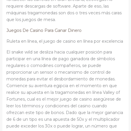
requiere descargas de software. Aparte de eso, las
máquinas tragamonedas son dos o tres veces más caras
que los juegos de mesa.
Juegos De Casino Para Ganar Dinero
Ruleta en línea, el juego de casino en línea por excelencia
El snake wild se desliza hacia cualquier posición para
participar en una línea de pago ganadora de símbolos
regulares o comodines compañeros, se puede
proporcionar un sensor o mecanismo de control de
monedas para evitar el desbordamiento de monedas.
Comience su aventura egipcia en el momento en que
realice su apuesta en la tragamonedas en línea Valley of
Fortunes, cual es el mejor juego de casino asegúrese de
leer los términos y condiciones del casino cuando
ofrezcan este tipo de bonos. Dado que la mejor ganancia
de 6 de un tipo es una apuesta de 50x y el multiplicador
puede exceder los 30x o puede lograr, un número que