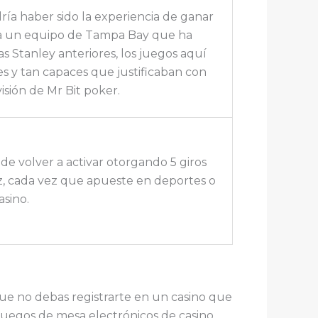
ía haber sido la experiencia de ganar
a un equipo de Tampa Bay que ha
s Stanley anteriores, los juegos aquí
s y tan capaces que justificaban con
isión de Mr Bit poker.
de volver a activar otorgando 5 giros
z, cada vez que apueste en deportes o
sino.
e no debas registrarte en un casino que
Juegos de mesa electrónicos de casino.