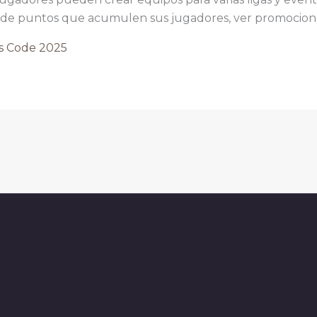
ad de puntos que acumulen sus jugadores, ver promocion
us Code 2025