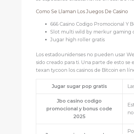
Como Se Llaman Los Juegos De Casino
666 Casino Codigo Promocional Y 
Slot multi wild by merkur gaming 
Jugar high roller gratis
Los estadounidenses no pueden usar Web
sido creado para ti. Una parte de esto s
texan tycoon los casinos de Bitcoin en 
Jugar sugar pop gratis
La
Jbo casino codigo
Es
promocional y bonus code
no
2025
Po