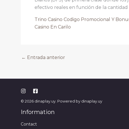
efectivo reales en función de la cantid
Trino Casino Codigo Promocional Y Bon
Casino En Carilo
←
Entrada anterior
© 2026 dinaplay.uy. Powered by dinaplay.uy
Information
Contact