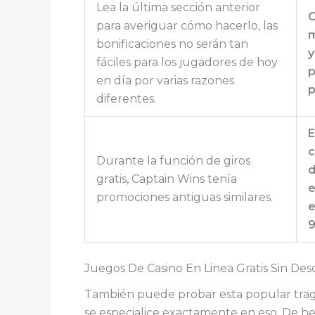
Lea la última sección anterior
C
para averiguar cómo hacerlo, las
m
bonificaciones no serán tan
y
fáciles para los jugadores de hoy
p
en día por varias razones
p
diferentes.
E
c
Durante la función de giros
d
gratis, Captain Wins tenía
e
promociones antiguas similares.
e
9
Juegos De Casino En Linea Gratis Sin Des
También puede probar esta popular trag
se especialice exactamente en eso. De he