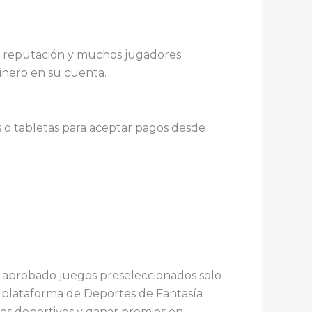
an reputación y muchos jugadores
dinero en su cuenta.
s o tabletas para aceptar pagos desde
n aprobado juegos preseleccionados solo
una plataforma de Deportes de Fantasía
tos deportivos y ganar premios en