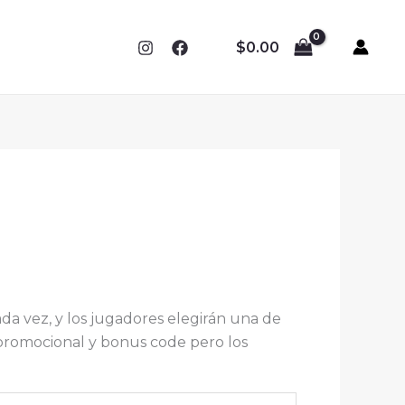
$
0.00
da vez, y los jugadores elegirán una de
o promocional y bonus code pero los