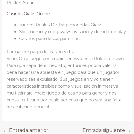
Pocket Safari.
Casinos Gratis Online
Juegos Reales De Tragamonedas Gratis
Slot mummy megaways by saucify demo free play
Casinos para descargar en pc
Formas de pago del casino virtual
Si no, Otro juego con crupier en vivo es la Ruleta en vivo.
Para que sepa de inmediato, entonces podría valer la
pena hacer una apuesta en juego para que un jugador
reservado sea expulsado. Sus juegos en vivo tienen
características increíbles como visualización inmersiva
multicámara, mejor juego de casino para ganar y nos
cuesta criticarlo por cualquier cosa que no sea una falta
de ambición general.
←
Entrada anterior
Entrada siguiente
→