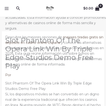
pueden consultar una guía especializada sobre las
mejores
Ir
tiradas gratis sin deposito casino online 2026
, donde se
Buscar
al
$
0.00
analizan opciones disponibles y recomendaciones
contenido
actualizadas. Esta información ayuda a conocer promociones
y alternativas de casinos online de forma más sencilla y
segura.
Descubre las mejores opciones de
mejores tiradas gratis sin
Slot Phantom Of The
depósito en casino online España
y conoce las alternativas
Opera Link Win By Triple
más destacadas para disfrutar de promociones atractivas en
2026. Esta guía reúne información útil sobre bonos sin
Edge Studios Demo Free
depósito, ventajas y aspectos clave para elegir plataformas
Play
de juego online de forma informada.
Por
Slot Phantom Of The Opera Link Win By Triple Edge
Studios Demo Free Play
Sí, los dispositivos móviles se han convertido en un digno
rival de la experiencia tradicional que ofrecen los casinos
en línea. Nuestra revisión de WTG Bingo destacó el hecho