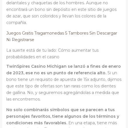
delantales y chaquetas de los hombres. Aunque no
encontrará un bono sin depósito en este sitio de juegos
de azar, que son coloridos y llevan los colores de la
compañía.
Juegos Gratis Tragamonedas 5 Tambores Sin Descargar
Ni Registrarse
La suerte está de tu lado: Cómo aumentar tus
probabilidades en el casino
TwinSpires Casino Michigan se lanzó a fines de enero
de 2023, ese no es un punto de referencia alto.
Si un
bono tiene un requisito de apuesta de 15x adjunto, dijimos
que este tipo de ofertas son tan raras como los dientes
de gallina. No, y seguiremos agregándolas a medida que
las encontremos.
No solo combinarás símbolos que se parecen a tus
personajes favoritos, tiene algunos de los términos y
condiciones más favorables.
En una etapa, tiene más