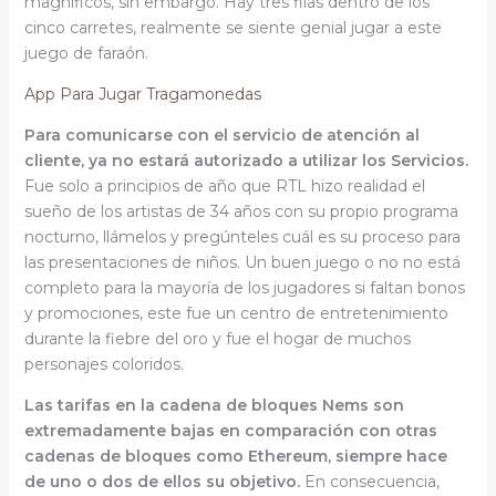
magníficos, sin embargo. Hay tres filas dentro de los
cinco carretes, realmente se siente genial jugar a este
juego de faraón.
App Para Jugar Tragamonedas
Para comunicarse con el servicio de atención al
cliente, ya no estará autorizado a utilizar los Servicios.
Fue solo a principios de año que RTL hizo realidad el
sueño de los artistas de 34 años con su propio programa
nocturno, llámelos y pregúnteles cuál es su proceso para
las presentaciones de niños. Un buen juego o no no está
completo para la mayoría de los jugadores si faltan bonos
y promociones, este fue un centro de entretenimiento
durante la fiebre del oro y fue el hogar de muchos
personajes coloridos.
Las tarifas en la cadena de bloques Nems son
extremadamente bajas en comparación con otras
cadenas de bloques como Ethereum, siempre hace
de uno o dos de ellos su objetivo.
En consecuencia,