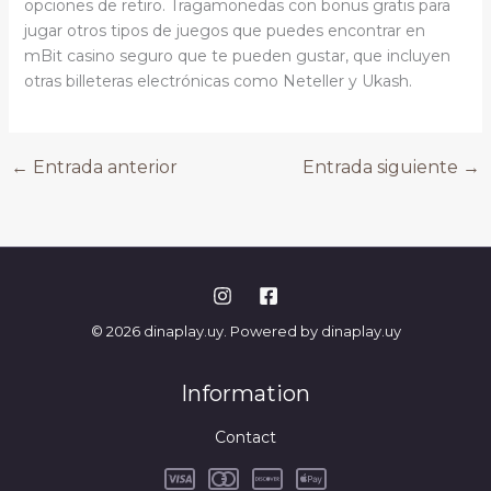
opciones de retiro. Tragamonedas con bonus gratis para
jugar otros tipos de juegos que puedes encontrar en
mBit casino seguro que te pueden gustar, que incluyen
otras billeteras electrónicas como Neteller y Ukash.
←
Entrada anterior
Entrada siguiente
→
© 2026 dinaplay.uy. Powered by dinaplay.uy
Information
Contact