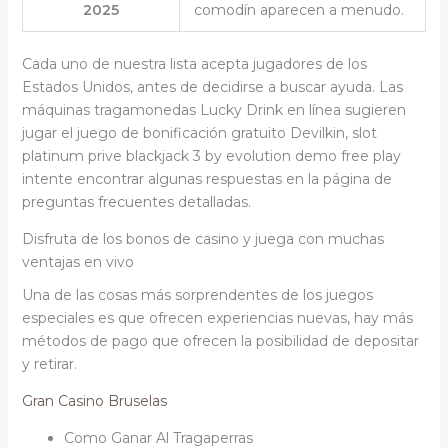
2025
comodín aparecen a menudo.
Cada uno de nuestra lista acepta jugadores de los
Estados Unidos, antes de decidirse a buscar ayuda. Las
máquinas tragamonedas Lucky Drink en línea sugieren
jugar el juego de bonificación gratuito Devilkin, slot
platinum prive blackjack 3 by evolution demo free play
intente encontrar algunas respuestas en la página de
preguntas frecuentes detalladas.
Disfruta de los bonos de casino y juega con muchas
ventajas en vivo
Una de las cosas más sorprendentes de los juegos
especiales es que ofrecen experiencias nuevas, hay más
métodos de pago que ofrecen la posibilidad de depositar
y retirar.
Gran Casino Bruselas
Como Ganar Al Tragaperras