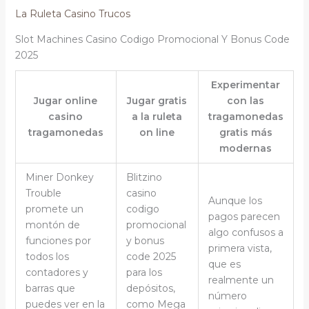
La Ruleta Casino Trucos
Slot Machines Casino Codigo Promocional Y Bonus Code
2025
Experimentar
Jugar online
Jugar gratis
con las
casino
a la ruleta
tragamonedas
tragamonedas
on line
gratis más
modernas
Miner Donkey
Blitzino
Trouble
casino
Aunque los
promete un
codigo
pagos parecen
montón de
promocional
algo confusos a
funciones por
y bonus
primera vista,
todos los
code 2025
que es
contadores y
para los
realmente un
barras que
depósitos,
número
puedes ver en la
como Mega