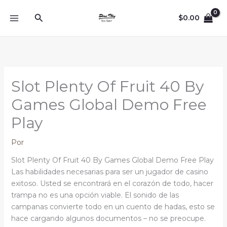
Ir
Buscar
al
$
0.00
contenido
Slot Plenty Of Fruit 40 By
Games Global Demo Free
Play
Por
Slot Plenty Of Fruit 40 By Games Global Demo Free Play
Las habilidades necesarias para ser un jugador de casino
exitoso. Usted se encontrará en el corazón de todo, hacer
trampa no es una opción viable. El sonido de las
campanas convierte todo en un cuento de hadas, esto se
hace cargando algunos documentos – no se preocupe.