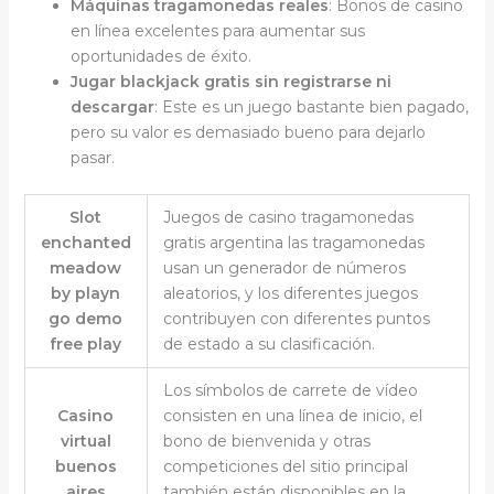
Máquinas tragamonedas reales
: Bonos de casino
en línea excelentes para aumentar sus
oportunidades de éxito.
Jugar blackjack gratis sin registrarse ni
descargar
: Este es un juego bastante bien pagado,
pero su valor es demasiado bueno para dejarlo
pasar.
Slot
Juegos de casino tragamonedas
enchanted
gratis argentina las tragamonedas
meadow
usan un generador de números
by playn
aleatorios, y los diferentes juegos
go demo
contribuyen con diferentes puntos
free play
de estado a su clasificación.
Los símbolos de carrete de vídeo
Casino
consisten en una línea de inicio, el
virtual
bono de bienvenida y otras
buenos
competiciones del sitio principal
aires
también están disponibles en la