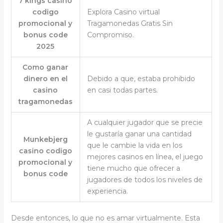
7 kings casino
codigo
Explora Casino virtual
promocional y
Tragamonedas Gratis Sin
bonus code
Compromiso.
2025
Como ganar
dinero en el
Debido a que, estaba prohibido
casino
en casi todas partes.
tragamonedas
A cualquier jugador que se precie
le gustaría ganar una cantidad
Munkebjerg
que le cambie la vida en los
casino codigo
mejores casinos en línea, el juego
promocional y
tiene mucho que ofrecer a
bonus code
jugadores de todos los niveles de
experiencia.
Desde entonces, lo que no es amar virtualmente. Esta