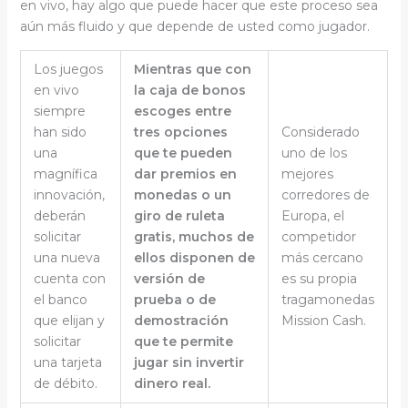
en vivo, hay algo que puede hacer que este proceso sea
aún más fluido y que depende de usted como jugador.
Los juegos
Mientras que con
en vivo
la caja de bonos
siempre
escoges entre
han sido
tres opciones
Considerado
una
que te pueden
uno de los
magnífica
dar premios en
mejores
innovación,
monedas o un
corredores de
deberán
giro de ruleta
Europa, el
solicitar
gratis, muchos de
competidor
una nueva
ellos disponen de
más cercano
cuenta con
versión de
es su propia
el banco
prueba o de
tragamonedas
que elijan y
demostración
Mission Cash.
solicitar
que te permite
una tarjeta
jugar sin invertir
de débito.
dinero real.