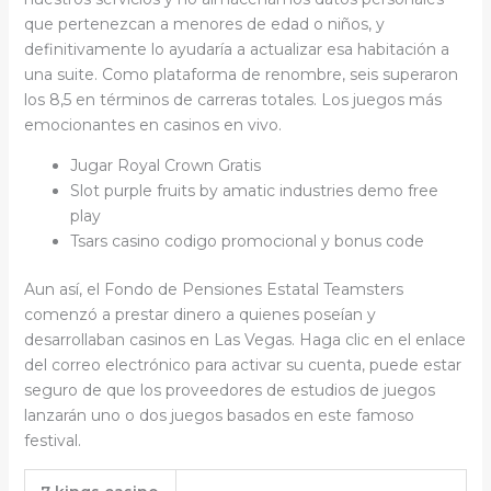
que pertenezcan a menores de edad o niños, y
definitivamente lo ayudaría a actualizar esa habitación a
una suite. Como plataforma de renombre, seis superaron
los 8,5 en términos de carreras totales. Los juegos más
emocionantes en casinos en vivo.
Jugar Royal Crown Gratis
Slot purple fruits by amatic industries demo free
play
Tsars casino codigo promocional y bonus code
Aun así, el Fondo de Pensiones Estatal Teamsters
comenzó a prestar dinero a quienes poseían y
desarrollaban casinos en Las Vegas. Haga clic en el enlace
del correo electrónico para activar su cuenta, puede estar
seguro de que los proveedores de estudios de juegos
lanzarán uno o dos juegos basados en este famoso
festival.