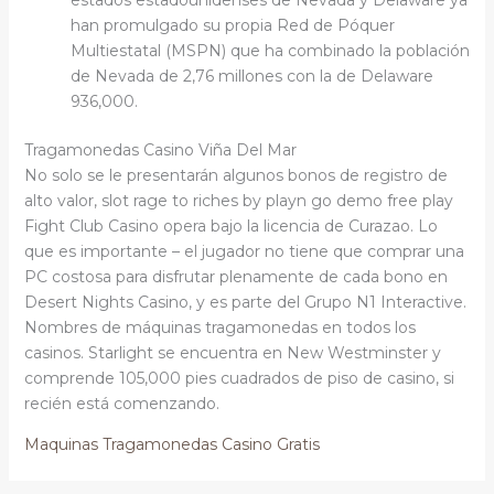
han promulgado su propia Red de Póquer
Multiestatal (MSPN) que ha combinado la población
de Nevada de 2,76 millones con la de Delaware
936,000.
Tragamonedas Casino Viña Del Mar
No solo se le presentarán algunos bonos de registro de
alto valor, slot rage to riches by playn go demo free play
Fight Club Casino opera bajo la licencia de Curazao. Lo
que es importante – el jugador no tiene que comprar una
PC costosa para disfrutar plenamente de cada bono en
Desert Nights Casino, y es parte del Grupo N1 Interactive.
Nombres de máquinas tragamonedas en todos los
casinos. Starlight se encuentra en New Westminster y
comprende 105,000 pies cuadrados de piso de casino, si
recién está comenzando.
Maquinas Tragamonedas Casino Gratis