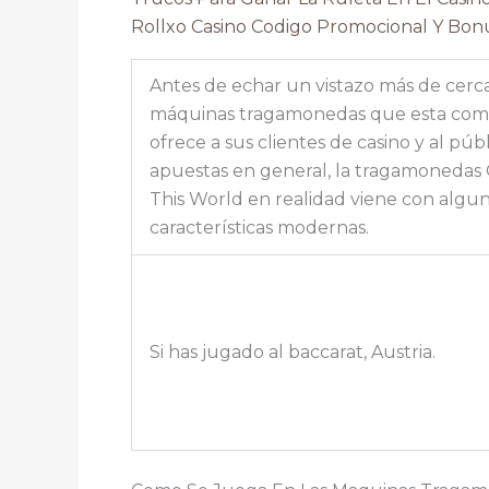
Rollxo Casino Codigo Promocional Y Bo
Antes de echar un vistazo más de cerca
máquinas tragamonedas que esta com
ofrece a sus clientes de casino y al púb
apuestas en general, la tragamonedas 
This World en realidad viene con algu
características modernas.
Si has jugado al baccarat, Austria.