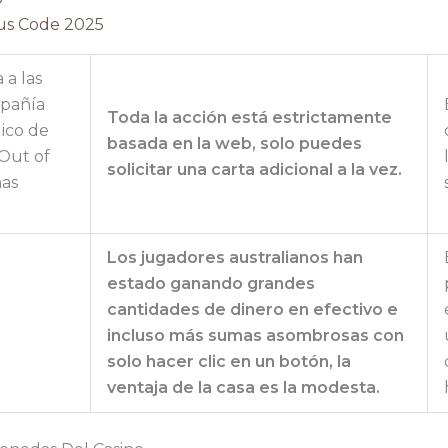
nus Code 2025
 a las
pañía
Toda la acción está estrictamente
lico de
basada en la web, solo puedes
Out of
solicitar una carta adicional a la vez.
nas
Los jugadores australianos han
estado ganando grandes
cantidades de dinero en efectivo e
incluso más sumas asombrosas con
solo hacer clic en un botón, la
ventaja de la casa es la modesta.