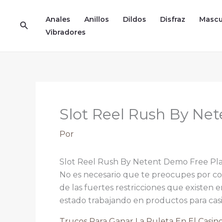
Ir
al
Anales
Anillos
Dildos
Disfraz
Mascu
Buscar
contenido
Vibradores
Slot Reel Rush By Ne
Por
Slot Reel Rush By Netent Demo Free Pl
No es necesario que te preocupes por col
de las fuertes restricciones que existen
estado trabajando en productos para casi
Trucos Para Ganar La Ruleta En El Casin