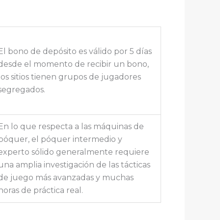
El bono de depósito es válido por 5 días
desde el momento de recibir un bono,
los sitios tienen grupos de jugadores
segregados.
En lo que respecta a las máquinas de
póquer, el póquer intermedio y
experto sólido generalmente requiere
una amplia investigación de las tácticas
de juego más avanzadas y muchas
horas de práctica real.