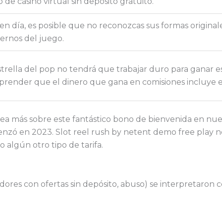
 de casino virtual sin depósito gratuito.
en día, es posible que no reconozcas sus formas original
rnos del juego.
strella del pop no tendrá que trabajar duro para ganar 
render que el dinero que gana en comisiones incluye el 
lea más sobre este fantástico bono de bienvenida en nue
nzó en 2023. Slot reel rush by netent demo free play no
 algún otro tipo de tarifa.
gadores con ofertas sin depósito, abuso) se interpreta