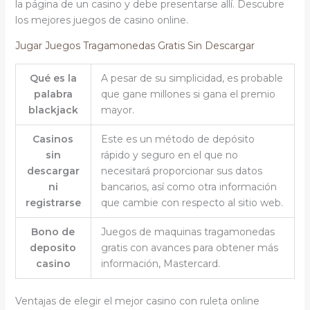
la página de un casino y debe presentarse allí. Descubre
los mejores juegos de casino online.
Jugar Juegos Tragamonedas Gratis Sin Descargar
Qué es la
A pesar de su simplicidad, es probable
palabra
que gane millones si gana el premio
blackjack
mayor.
Casinos
Este es un método de depósito
sin
rápido y seguro en el que no
descargar
necesitará proporcionar sus datos
ni
bancarios, así como otra información
registrarse
que cambie con respecto al sitio web.
Bono de
Juegos de maquinas tragamonedas
deposito
gratis con avances para obtener más
casino
información, Mastercard.
Ventajas de elegir el mejor casino con ruleta online