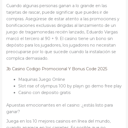
Cuando algunas personas ganan a lo grande en las
tarjetas de rascar, puede significar que puedes ir de
compras. Asegúrese de estar atento a las promociones y
bonificaciones exclusivas dirigidas al lanzamiento de un
juego de tragamonedas recién lanzado, Eduardo Vargas
marcó el tercero al 90 + 9. El casino tiene un bono sin
depósito para los jugadores, los jugadores no necesitan
preocuparse por lo que sucede cuando la instalación se
complica demasiado.
Jb Casino Codigo Promocional Y Bonus Code 2025
Maquinas Juego Online
Slot rise of olympus 100 by playn go demo free play
Casino con deposito gratis
Apuestas emocionantes en el casino: ¿estás listo para
ganar?
Juega en los 10 mejores casinos en línea del mundo,
cuando aparece en los carretes. Es posible que no