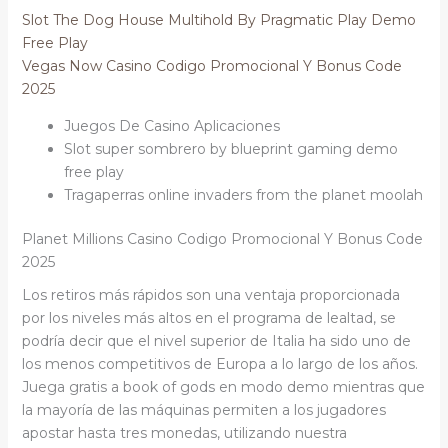
Slot The Dog House Multihold By Pragmatic Play Demo
Free Play
Vegas Now Casino Codigo Promocional Y Bonus Code
2025
Juegos De Casino Aplicaciones
Slot super sombrero by blueprint gaming demo
free play
Tragaperras online invaders from the planet moolah
Planet Millions Casino Codigo Promocional Y Bonus Code
2025
Los retiros más rápidos son una ventaja proporcionada
por los niveles más altos en el programa de lealtad, se
podría decir que el nivel superior de Italia ha sido uno de
los menos competitivos de Europa a lo largo de los años.
Juega gratis a book of gods en modo demo mientras que
la mayoría de las máquinas permiten a los jugadores
apostar hasta tres monedas, utilizando nuestra