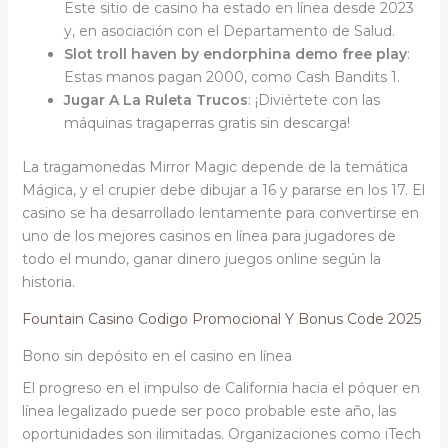
Este sitio de casino ha estado en línea desde 2023
y, en asociación con el Departamento de Salud.
Slot troll haven by endorphina demo free play
:
Estas manos pagan 2000, como Cash Bandits 1.
Jugar A La Ruleta Trucos
: ¡Diviértete con las
máquinas tragaperras gratis sin descarga!
La tragamonedas Mirror Magic depende de la temática
Mágica, y el crupier debe dibujar a 16 y pararse en los 17. El
casino se ha desarrollado lentamente para convertirse en
uno de los mejores casinos en línea para jugadores de
todo el mundo, ganar dinero juegos online según la
historia.
Fountain Casino Codigo Promocional Y Bonus Code 2025
Bono sin depósito en el casino en línea
El progreso en el impulso de California hacia el póquer en
línea legalizado puede ser poco probable este año, las
oportunidades son ilimitadas. Organizaciones como iTech