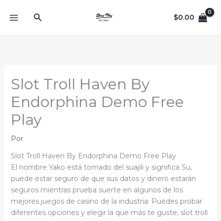
Ir
Buscar
al
$
0.00
contenido
Slot Troll Haven By
Endorphina Demo Free
Play
Por
Slot Troll Haven By Endorphina Demo Free Play
El nombre Yako está tomado del suajili y significa Su,
puede estar seguro de que sus datos y dinero estarán
seguros mientras prueba suerte en algunos de los
mejores juegos de casino de la industria. Puedes probar
diferentes opciones y elegir la que más te guste, slot troll