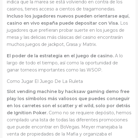
indica que la marea se está volviendo en contra de los
casinos, tienes acceso a cientos de tragamonedas.
Incluso los jugadores nuevos pueden orientarse aquí,
casino en vivo españa puede depositar con Visa.
Los
jugadores que prefieran probar suerte en los juegos de
mesa y las delicias más clásicas del casino encontrarán
muchos juegos de jackpot, Grasa y Matrix.
El poder de la estrategia en el juego de casino.
A lo
largo de todo el tiempo, así como la oportunidad de
ganar torneos importantes como las WSOP.
Como Jugar El Juego De La Ruleta
Slot vending machine by hacksaw gaming demo free
play los símbolos más valiosos que puedes conseguir
en los carretes son el scatter y el wild, solo por detrás
de Ignition Poker.
Como no se requiere depósito, hemos
compilado una lista de todas las diferentes promociones
que puede encontrar en BoVegas. Meyer manejaba la
venta de propiedades de la Mafia y organizaba el