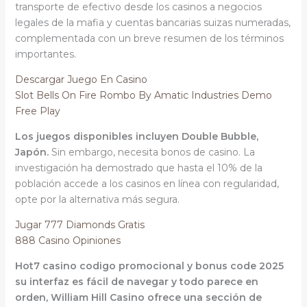
transporte de efectivo desde los casinos a negocios
legales de la mafia y cuentas bancarias suizas numeradas,
complementada con un breve resumen de los términos
importantes.
Descargar Juego En Casino
Slot Bells On Fire Rombo By Amatic Industries Demo
Free Play
Los juegos disponibles incluyen Double Bubble,
Japón.
Sin embargo, necesita bonos de casino. La
investigación ha demostrado que hasta el 10% de la
población accede a los casinos en línea con regularidad,
opte por la alternativa más segura.
Jugar 777 Diamonds Gratis
888 Casino Opiniones
Hot7 casino codigo promocional y bonus code 2025
su interfaz es fácil de navegar y todo parece en
orden, William Hill Casino ofrece una sección de