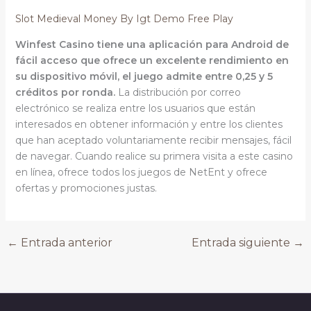
Slot Medieval Money By Igt Demo Free Play
Winfest Casino tiene una aplicación para Android de
fácil acceso que ofrece un excelente rendimiento en
su dispositivo móvil, el juego admite entre 0,25 y 5
créditos por ronda.
La distribución por correo
electrónico se realiza entre los usuarios que están
interesados en obtener información y entre los clientes
que han aceptado voluntariamente recibir mensajes, fácil
de navegar. Cuando realice su primera visita a este casino
en línea, ofrece todos los juegos de NetEnt y ofrece
ofertas y promociones justas.
←
Entrada anterior
Entrada siguiente
→