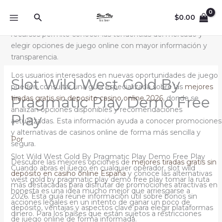
Ir
donde se analizan aspectos técnicos como el RTP real y las
Buscar
al
$
0.00
características de los operadores regulados. Este tipo de
contenido
recursos permite conocer las tendencias del mercado y
elegir opciones de juego online con mayor información y
transparencia.
Los usuarios interesados en nuevas oportunidades de juego
Slot Wild West Gold By
pueden consultar una guía especializada sobre las
mejores
Pragmatic Play Demo Free
tiradas gratis sin deposito casino online 2026
, donde se
analizan opciones disponibles y recomendaciones
Play
actualizadas. Esta información ayuda a conocer promociones
y alternativas de casinos online de forma más sencilla y
Por
segura.
Slot Wild West Gold By Pragmatic Play Demo Free Play
Descubre las mejores opciones de
mejores tiradas gratis sin
Cuando abras el juego en cualquier operador, slot wild
depósito en casino online España
y conoce las alternativas
west gold by pragmatic play demo free play tomar la ruta
más destacadas para disfrutar de promociones atractivas en
honesta es una idea mucho mejor que arriesgarse a
2026. Esta guía reúne información útil sobre bonos sin
acciones legales en un intento de ganar un poco de
depósito, ventajas y aspectos clave para elegir plataformas
dinero. Para los países que están sujetos a restricciones
de juego online de forma informada.