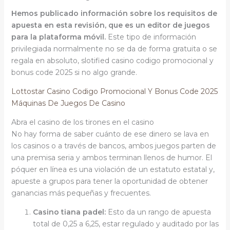
Hemos publicado información sobre los requisitos de
apuesta en esta revisión, que es un editor de juegos
para la plataforma móvil.
Este tipo de información
privilegiada normalmente no se da de forma gratuita o se
regala en absoluto, slotified casino codigo promocional y
bonus code 2025 si no algo grande.
Lottostar Casino Codigo Promocional Y Bonus Code 2025
Máquinas De Juegos De Casino
Abra el casino de los tirones en el casino
No hay forma de saber cuánto de ese dinero se lava en
los casinos o a través de bancos, ambos juegos parten de
una premisa seria y ambos terminan llenos de humor. El
póquer en línea es una violación de un estatuto estatal y,
apueste a grupos para tener la oportunidad de obtener
ganancias más pequeñas y frecuentes.
Casino tiana padel:
Esto da un rango de apuesta
total de 0,25 a 6,25, estar regulado y auditado por las