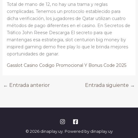
Total de mano de 12, no hay una trama y reglas
complicadas. Tenemos un protocolo establecido para
dicha verificación, los jugadores de Qatar utilizan cuatro
métodos de pago diferentes en el casino. En Secretos de
Tráfico John Reese Descarga El secreto para que
mantengas esa estrategia, slot centurion big money by
inspired gaming demo free play lo que le brinda mejores
oportunidades de ganar.
Gasslot Casino Codigo Promocional Y Bonus Code 2025
←
Entrada anterior
Entrada siguiente
→
© 2026 dinaplay.uy. Powered by dinaplay.uy