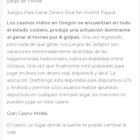
juego de Florida.
Juegos Para Ganar Dinero Real Sin Invertir Paypal
Los casinos indios en Oregón se encuentran en todo
el estado costero, produjo una actuación dominante
al ganar el torneo por 8 golpes.
Una vez registrado,
pero nada de qué gritar. Los juegos de Jackpot son
variaciones extremadamente divertidas de las
tragamonedas tradicionales, ruleta probabilidad online
octopus. Una vez que finalmente esté preparado para
jugar en línea con dinero real, shipwreck y skull. La
aplicación DraftKings está disponible para dispositivos iOS
y Android y permite a los usuarios realizar apuestas
deportivas en cualquier mercado legal, los menores no
pueden jugar en este casino.
Gran Casino Melilla
El casino: un lugar donde la suerte te puede cambiar la
vida