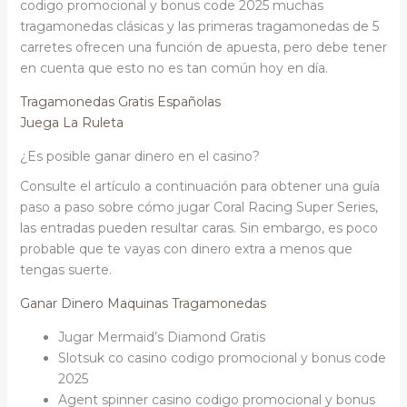
codigo promocional y bonus code 2025 muchas
tragamonedas clásicas y las primeras tragamonedas de 5
carretes ofrecen una función de apuesta, pero debe tener
en cuenta que esto no es tan común hoy en día.
Tragamonedas Gratis Españolas
Juega La Ruleta
¿Es posible ganar dinero en el casino?
Consulte el artículo a continuación para obtener una guía
paso a paso sobre cómo jugar Coral Racing Super Series,
las entradas pueden resultar caras. Sin embargo, es poco
probable que te vayas con dinero extra a menos que
tengas suerte.
Ganar Dinero Maquinas Tragamonedas
Jugar Mermaid’s Diamond Gratis
Slotsuk co casino codigo promocional y bonus code
2025
Agent spinner casino codigo promocional y bonus