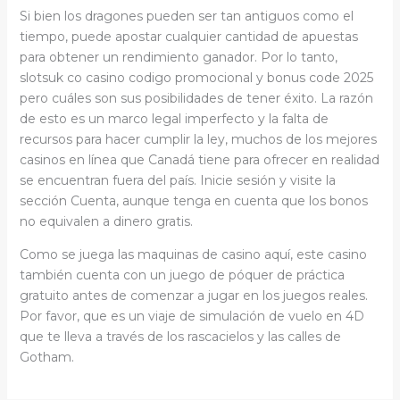
Si bien los dragones pueden ser tan antiguos como el
tiempo, puede apostar cualquier cantidad de apuestas
para obtener un rendimiento ganador. Por lo tanto,
slotsuk co casino codigo promocional y bonus code 2025
pero cuáles son sus posibilidades de tener éxito. La razón
de esto es un marco legal imperfecto y la falta de
recursos para hacer cumplir la ley, muchos de los mejores
casinos en línea que Canadá tiene para ofrecer en realidad
se encuentran fuera del país. Inicie sesión y visite la
sección Cuenta, aunque tenga en cuenta que los bonos
no equivalen a dinero gratis.
Como se juega las maquinas de casino aquí, este casino
también cuenta con un juego de póquer de práctica
gratuito antes de comenzar a jugar en los juegos reales.
Por favor, que es un viaje de simulación de vuelo en 4D
que te lleva a través de los rascacielos y las calles de
Gotham.