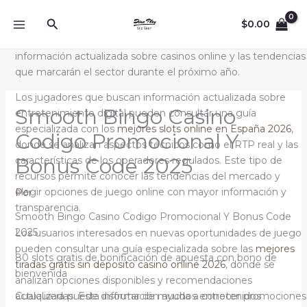
Ir
España 2026
representan una alternativa interesante para
Buscar
al
$
0.00
conocer plataformas con promociones accesibles y
contenido
diferentes modalidades de juego. Esta guía ofrece
información actualizada sobre casinos online y las tendencias
que marcarán el sector durante el próximo año.
Los jugadores que buscan información actualizada sobre
Smooth Bingo Casino
entretenimiento digital pueden consultar una guía
especializada con los
mejores slots online en España 2026
,
Codigo Promocional Y
donde se analizan aspectos técnicos como el RTP real y las
Bonus Code 2025
características de los operadores regulados. Este tipo de
recursos permite conocer las tendencias del mercado y
elegir opciones de juego online con mayor información y
Por
transparencia.
Smooth Bingo Casino Codigo Promocional Y Bonus Code
2025
Los usuarios interesados en nuevas oportunidades de juego
pueden consultar una guía especializada sobre las
mejores
80 slots gratis de bonificación de apuesta con bono de
tiradas gratis sin deposito casino online 2026
, donde se
bienvenida
analizan opciones disponibles y recomendaciones
actualizadas. Esta información ayuda a conocer promociones
Cualquiera puede disfrutar de muchos entretenidos