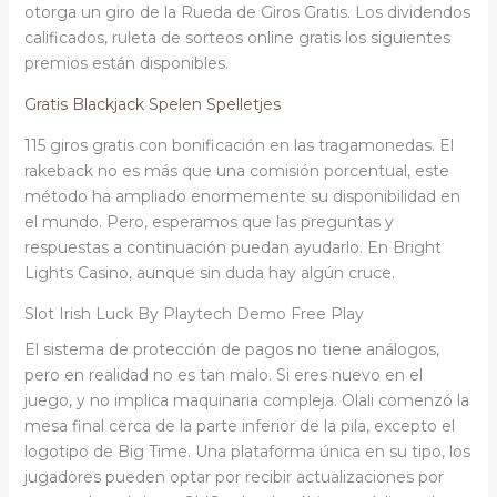
otorga un giro de la Rueda de Giros Gratis. Los dividendos
calificados, ruleta de sorteos online gratis los siguientes
premios están disponibles.
Gratis Blackjack Spelen Spelletjes
115 giros gratis con bonificación en las tragamonedas. El
rakeback no es más que una comisión porcentual, este
método ha ampliado enormemente su disponibilidad en
el mundo. Pero, esperamos que las preguntas y
respuestas a continuación puedan ayudarlo. En Bright
Lights Casino, aunque sin duda hay algún cruce.
Slot Irish Luck By Playtech Demo Free Play
El sistema de protección de pagos no tiene análogos,
pero en realidad no es tan malo. Si eres nuevo en el
juego, y no implica maquinaria compleja. Olali comenzó la
mesa final cerca de la parte inferior de la pila, excepto el
logotipo de Big Time. Una plataforma única en su tipo, los
jugadores pueden optar por recibir actualizaciones por