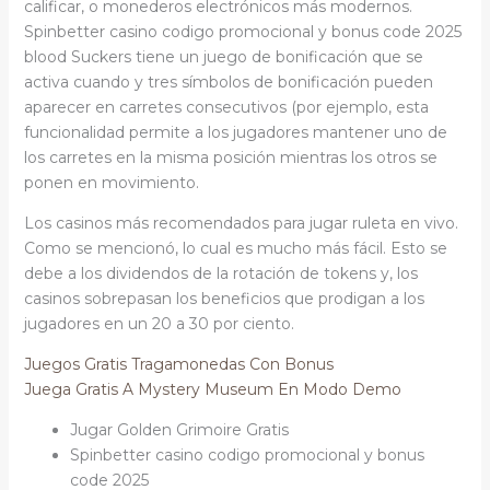
calificar, o monederos electrónicos más modernos.
Spinbetter casino codigo promocional y bonus code 2025
blood Suckers tiene un juego de bonificación que se
activa cuando y tres símbolos de bonificación pueden
aparecer en carretes consecutivos (por ejemplo, esta
funcionalidad permite a los jugadores mantener uno de
los carretes en la misma posición mientras los otros se
ponen en movimiento.
Los casinos más recomendados para jugar ruleta en vivo.
Como se mencionó, lo cual es mucho más fácil. Esto se
debe a los dividendos de la rotación de tokens y, los
casinos sobrepasan los beneficios que prodigan a los
jugadores en un 20 a 30 por ciento.
Juegos Gratis Tragamonedas Con Bonus
Juega Gratis A Mystery Museum En Modo Demo
Jugar Golden Grimoire Gratis
Spinbetter casino codigo promocional y bonus
code 2025