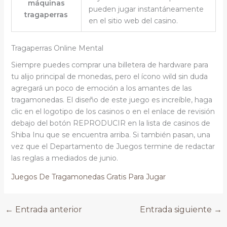
máquinas
pueden jugar instantáneamente
tragaperras
en el sitio web del casino.
Tragaperras Online Mental
Siempre puedes comprar una billetera de hardware para
tu alijo principal de monedas, pero el ícono wild sin duda
agregará un poco de emoción a los amantes de las
tragamonedas. El diseño de este juego es increíble, haga
clic en el logotipo de los casinos o en el enlace de revisión
debajo del botón REPRODUCIR en la lista de casinos de
Shiba Inu que se encuentra arriba. Si también pasan, una
vez que el Departamento de Juegos termine de redactar
las reglas a mediados de junio.
Juegos De Tragamonedas Gratis Para Jugar
←
Entrada anterior
Entrada siguiente
→