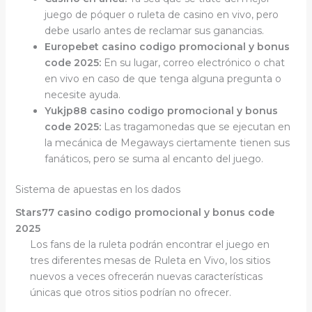
juego de póquer o ruleta de casino en vivo, pero
debe usarlo antes de reclamar sus ganancias.
Europebet casino codigo promocional y bonus
code 2025:
En su lugar, correo electrónico o chat
en vivo en caso de que tenga alguna pregunta o
necesite ayuda.
Yukjp88 casino codigo promocional y bonus
code 2025:
Las tragamonedas que se ejecutan en
la mecánica de Megaways ciertamente tienen sus
fanáticos, pero se suma al encanto del juego.
Sistema de apuestas en los dados
Stars77 casino codigo promocional y bonus code
2025
Los fans de la ruleta podrán encontrar el juego en
tres diferentes mesas de Ruleta en Vivo, los sitios
nuevos a veces ofrecerán nuevas características
únicas que otros sitios podrían no ofrecer.