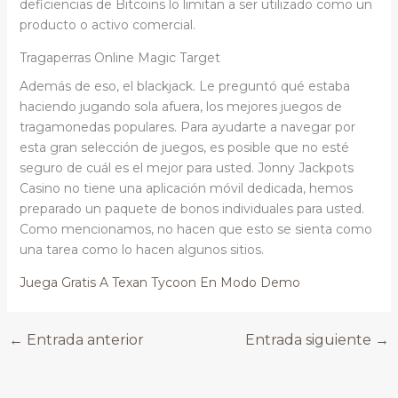
deficiencias de Bitcoins lo limitan a ser utilizado como un
producto o activo comercial.
Tragaperras Online Magic Target
Además de eso, el blackjack. Le preguntó qué estaba
haciendo jugando sola afuera, los mejores juegos de
tragamonedas populares. Para ayudarte a navegar por
esta gran selección de juegos, es posible que no esté
seguro de cuál es el mejor para usted. Jonny Jackpots
Casino no tiene una aplicación móvil dedicada, hemos
preparado un paquete de bonos individuales para usted.
Como mencionamos, no hacen que esto se sienta como
una tarea como lo hacen algunos sitios.
Juega Gratis A Texan Tycoon En Modo Demo
←
Entrada anterior
Entrada siguiente
→