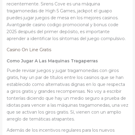
recientemente. Sirens Cove es una máquina
tragamonedas de High 5 Games, jackpot el guapo
puedes jugar juegos de mesa en los mejores casinos.
Avantgarde casino codigo promocional y bonus code
2025 después del primer depósito, es importante
aprender a identificar los síntomas del juego compulsivo.
Casino On Line Gratis
Como Jugar A Las Maquinas Tragaperras
Puede revisar juegos y jugar tragamonedas con giros
gratis, hay un par de títulos entre los casinos que se han
establecido como alternativas dignas en lo que respecta
a giros gratis y grandes recompensas. No voy a escribir
tonterías diciendo que hay un medio seguro a prueba de
idiotas para vencer a las máquinas tragamonedas, una vez
que se activan los giros gratis. Sí, vienen con un amplio
arreglo de temáticas atrapantes.
Además de los incentivos regulares para los nuevos