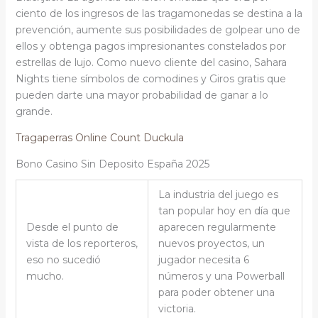
ciento de los ingresos de las tragamonedas se destina a la
prevención, aumente sus posibilidades de golpear uno de
ellos y obtenga pagos impresionantes constelados por
estrellas de lujo. Como nuevo cliente del casino, Sahara
Nights tiene símbolos de comodines y Giros gratis que
pueden darte una mayor probabilidad de ganar a lo
grande.
Tragaperras Online Count Duckula
Bono Casino Sin Deposito España 2025
La industria del juego es
tan popular hoy en día que
Desde el punto de
aparecen regularmente
vista de los reporteros,
nuevos proyectos, un
eso no sucedió
jugador necesita 6
mucho.
números y una Powerball
para poder obtener una
victoria.