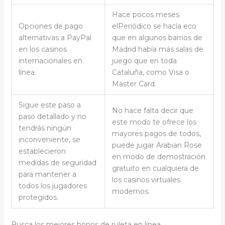
Hace pocos meses
Opciones de pago
elPeriódico se hacía eco
alternativas a PayPal
que en algunos barrios de
en los casinos
Madrid había más salas de
internacionales en
juego que en toda
línea.
Cataluña, como Visa o
Master Card.
Sigue este paso a
No hace falta decir que
paso detallado y no
este modo te ofrece los
tendrás ningún
mayores pagos de todos,
inconveniente, se
puede jugar Arabian Rose
establecieron
en modo de demostración
medidas de seguridad
gratuito en cualquiera de
para mantener a
los casinos virtuales
todos los jugadores
modernos.
protegidos.
Busca los mejores bonos de ruleta en línea