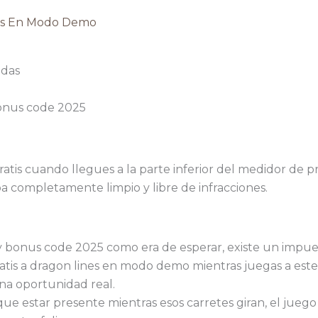
ids En Modo Demo
edas
bonus code 2025
atis cuando llegues a la parte inferior del medidor de p
a completamente limpio y libre de infracciones.
y bonus code 2025 como era de esperar, existe un impues
ratis a dragon lines en modo demo mientras juegas a este 
a oportunidad real.
 que estar presente mientras esos carretes giran, el j