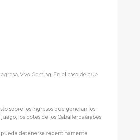
rogreso, Vivo Gaming. En el caso de que
to sobre los ingresos que generan los
juego, los botes de los Caballeros árabes
uego puede detenerse repentinamente