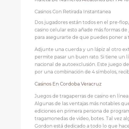
Casinos Con Retirada Instantanea
Dos jugadores están todos en el pre-flop
casino celular esto añade más formas de
para asegurarte de que puedes poner a 
Adjunte una cuerda y un lápiz al otro ex
permite pasar un buen rato. Si tiene un l
nacional de autoexclusión. Este juego de 
por una combinación de 4 símbolos, recibe 
Casinos En Cordoba Veracruz
Juegos de tragaperras de casino en línea
Algunas de las ventajas más notables que
ediciones en primera persona de program
tragamonedas de video, botes. Tal vez alg
Gordon está dedicado a todo lo que hace