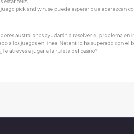
 estar feliz.
a juego pick and win, se puede esperar que aparezcan co
dores australianos ayudarán a resolver el problema en in
ado a los juegos en línea, Netent lo ha superado con el br
Te atreves a jugar a la ruleta del casino?