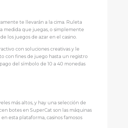
amente te llevarán a la cima. Ruleta
o a medida que juegas, o simplemente
e los juegos de azar en el casino.
ctivo con soluciones creativas y le
ito con fines de juego hasta un registro
de pago del símbolo de 10 a 40 monedas
eles más altos, y hay una selección de
ecen botes en SuperCat son las máquinas
o en esta plataforma, casinos famosos