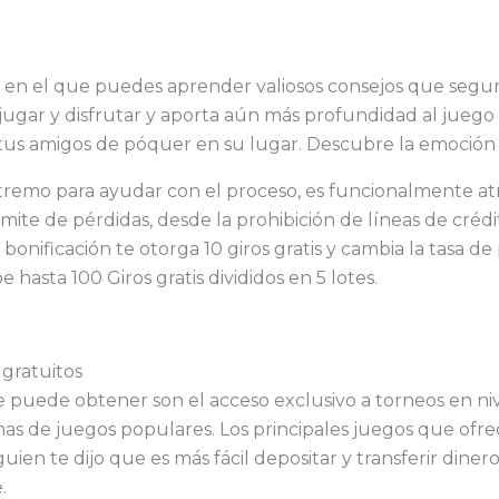
, en el que puedes aprender valiosos consejos que segur
 jugar y disfrutar y aporta aún más profundidad al jueg
tus amigos de póquer en su lugar.
Descubre la emoción d
tremo para ayudar con el proceso, es funcionalmente atra
ímite de pérdidas, desde la prohibición de líneas de créd
bonificación te otorga 10 giros gratis y cambia la tasa 
hasta 100 Giros gratis divididos en 5 lotes.
 gratuitos
 puede obtener son el acceso exclusivo a torneos en niv
as de juegos populares. Los principales juegos que ofr
uien te dijo que es más fácil depositar y transferir diner
.