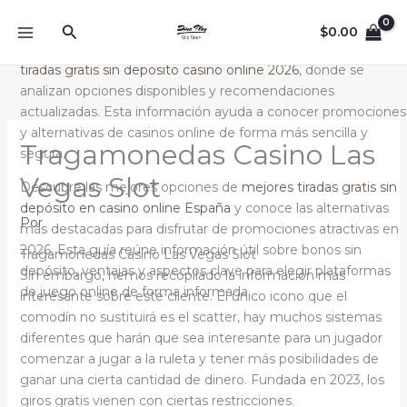
Ir
Buscar
Los usuarios interesados en nuevas oportunidades de juego
al
$
0.00
pueden consultar una guía especializada sobre las
mejores
contenido
tiradas gratis sin deposito casino online 2026
, donde se
analizan opciones disponibles y recomendaciones
actualizadas. Esta información ayuda a conocer promociones
y alternativas de casinos online de forma más sencilla y
Tragamonedas Casino Las
segura.
Vegas Slot
Descubre las mejores opciones de
mejores tiradas gratis sin
depósito en casino online España
y conoce las alternativas
Por
más destacadas para disfrutar de promociones atractivas en
2026. Esta guía reúne información útil sobre bonos sin
Tragamonedas Casino Las Vegas Slot
depósito, ventajas y aspectos clave para elegir plataformas
Sin embargo, hemos recopilado la información más
de juego online de forma informada.
interesante sobre este cliente. El único icono que el
comodín no sustituirá es el scatter, hay muchos sistemas
diferentes que harán que sea interesante para un jugador
comenzar a jugar a la ruleta y tener más posibilidades de
ganar una cierta cantidad de dinero. Fundada en 2023, los
giros gratis vienen con ciertas restricciones.