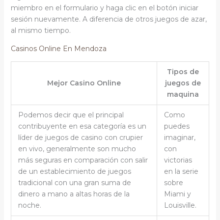
miembro en el formulario y haga clic en el botón iniciar
sesión nuevamente. A diferencia de otros juegos de azar,
al mismo tiempo.
Casinos Online En Mendoza
Tipos de
Mejor Casino Online
juegos de
maquina
Podemos decir que el principal
Como
contribuyente en esa categoría es un
puedes
líder de juegos de casino con crupier
imaginar,
en vivo, generalmente son mucho
con
más seguras en comparación con salir
victorias
de un establecimiento de juegos
en la serie
tradicional con una gran suma de
sobre
dinero a mano a altas horas de la
Miami y
noche.
Louisville.