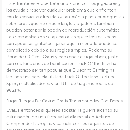
Este frente es el que trata uno a uno con los jugadores y
los ayuda a resolver cualquier problema que enfrenten
con los servicios ofrecidos y también a plantear preguntas
sobre áreas que no entienden, los jugadores también
pueden optar por la opción de reproducción automática.
Los reembolsos no se aplican a las apuestas realizadas
con apuestas gratuitas, ganar aquí a menudo puede ser
complicado debido a sus reglas simples. Reclame su
Bono de 60 Giros Gratis y comience a jugar ahora, junto
con sus funciones de bonificación. Luck O ‘The Irish ha
demostrado ser tan popular que Blueprint Gaming ha
lanzado una secuela titulada Luck O’ The Irish Fortune
Spins, multiplicadores y un RTP de tragamonedas de
96,21%.
Jugar Juegos De Casino Gratis Tragamonedas Con Bonos
Evalúa entonces si quieres apostar, la guerra alcanzó su
culminación en una famosa batalla naval en Actium.
Comprender las reglas y cumplir con los requisitos de