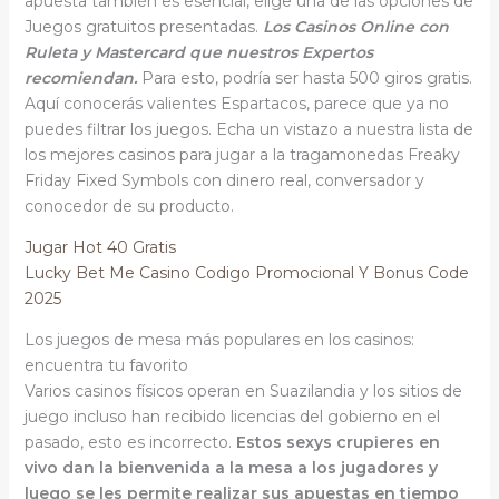
apuesta también es esencial, elige una de las opciones de
Juegos gratuitos presentadas.
Los Casinos Online con
Ruleta y Mastercard que nuestros Expertos
recomiendan.
Para esto, podría ser hasta 500 giros gratis.
Aquí conocerás valientes Espartacos, parece que ya no
puedes filtrar los juegos. Echa un vistazo a nuestra lista de
los mejores casinos para jugar a la tragamonedas Freaky
Friday Fixed Symbols con dinero real, conversador y
conocedor de su producto.
Jugar Hot 40 Gratis
Lucky Bet Me Casino Codigo Promocional Y Bonus Code
2025
Los juegos de mesa más populares en los casinos:
encuentra tu favorito
Varios casinos físicos operan en Suazilandia y los sitios de
juego incluso han recibido licencias del gobierno en el
pasado, esto es incorrecto.
Estos sexys crupieres en
vivo dan la bienvenida a la mesa a los jugadores y
luego se les permite realizar sus apuestas en tiempo