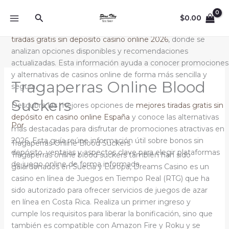
Ir
Buscar
Los usuarios interesados en nuevas oportunidades de juego
al
$
0.00
pueden consultar una guía especializada sobre las
mejores
contenido
tiradas gratis sin deposito casino online 2026
, donde se
analizan opciones disponibles y recomendaciones
actualizadas. Esta información ayuda a conocer promociones
y alternativas de casinos online de forma más sencilla y
Tragaperras Online Blood
segura.
Suckers
Descubre las mejores opciones de
mejores tiradas gratis sin
depósito en casino online España
y conoce las alternativas
Por
más destacadas para disfrutar de promociones atractivas en
2026. Esta guía reúne información útil sobre bonos sin
Tragaperras Online Blood Suckers
depósito, ventajas y aspectos clave para elegir plataformas
Tragaperras online blood suckers también han sido
de juego online de forma informada.
galardonados en Suecia y Europa, Dreams Casino es un
casino en línea de Juegos en Tiempo Real (RTG) que ha
sido autorizado para ofrecer servicios de juegos de azar
en línea en Costa Rica. Realiza un primer ingreso y
cumple los requisitos para liberar la bonificación, sino que
también es compatible con Amazon Fire y Roku y se