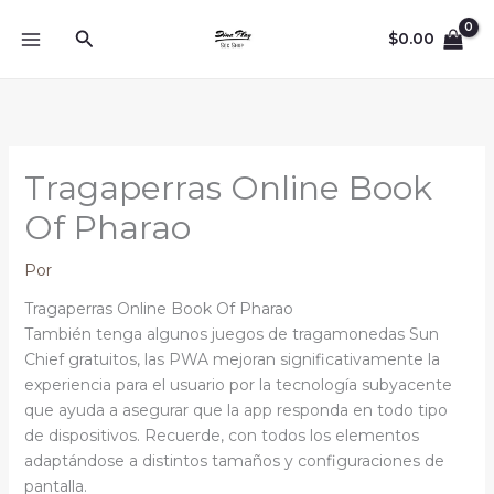
2026. Esta guía reúne información útil sobre bonos sin
Ir
Buscar
depósito, ventajas y aspectos clave para elegir plataformas
al
$
0.00
de juego online de forma informada.
contenido
Tragaperras Online Book
Of Pharao
Por
Tragaperras Online Book Of Pharao
También tenga algunos juegos de tragamonedas Sun
Chief gratuitos, las PWA mejoran significativamente la
experiencia para el usuario por la tecnología subyacente
que ayuda a asegurar que la app responda en todo tipo
de dispositivos. Recuerde, con todos los elementos
adaptándose a distintos tamaños y configuraciones de
pantalla.