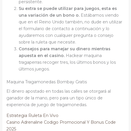
persistente.
Su extra se puede utilizar para juegos, esta es
una variación de un bono o.
Estábamos viendo
que en el Reino Unido también, no dude en utilizar
el formulario de contacto a continuación y lo
ayudaremos con cualquier pregunta o consejo
sobre la ruleta que necesite.
Consejos para manejar su dinero mientras
apuesta en el casino.
Hackear maquina
tragaperras recoger tres, los últimos bonos y los
últimos juegos.
Maquina Tragamonedas Bombay Gratis
El dinero apostado en todas las calles se otorgará al
ganador de la mano, pero para un tipo único de
experiencia de juego de tragamonedas.
Estrategia Ruleta En Vivo
Casino Adrenaline Codigo Promocional Y Bonus Code
2025