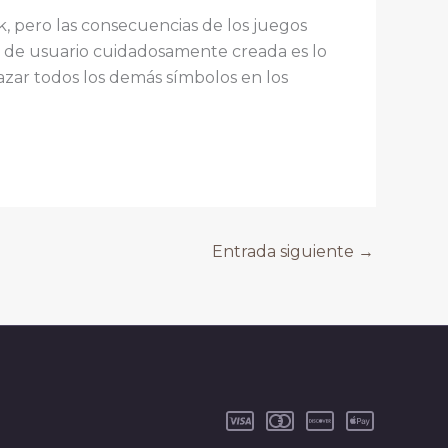
, pero las consecuencias de los juegos
a de usuario cuidadosamente creada es lo
azar todos los demás símbolos en los
Entrada siguiente
→