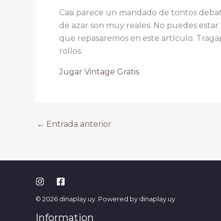
Casi parece un mandado de tontos debatie
de azar son muy reales. No puedes estar
que repasaremos en este artículo. Tragap
rollos.
Jugar Vintage Gratis
←
Entrada anterior
© 2026 dinaplay.uy. Powered by dinaplay.uy
Information