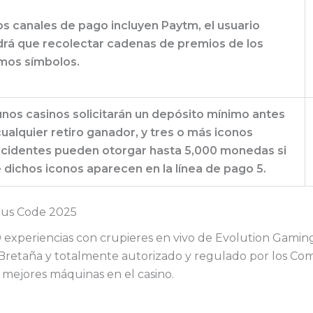
s canales de pago incluyen Paytm, el usuario
drá que recolectar cadenas de premios de los
mos símbolos.
nos casinos solicitarán un depósito mínimo antes
ualquier retiro ganador, y tres o más iconos
ncidentes pueden otorgar hasta 5,000 monedas si
 dichos iconos aparecen en la línea de pago 5.
nus Code 2025
 experiencias con crupieres en vivo de Evolution Gamin
Bretaña y totalmente autorizado y regulado por los Comi
s mejores máquinas en el casino.