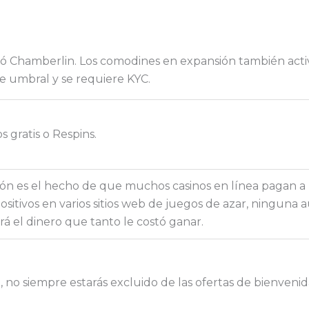
có Chamberlin. Los comodines en expansión también activ
e umbral y se requiere KYC.
s gratis o Respins.
ón es el hecho de que muchos casinos en línea pagan a l
sitivos en varios sitios web de juegos de azar, ninguna a
á el dinero que tanto le costó ganar.
, no siempre estarás excluido de las ofertas de bienvenid