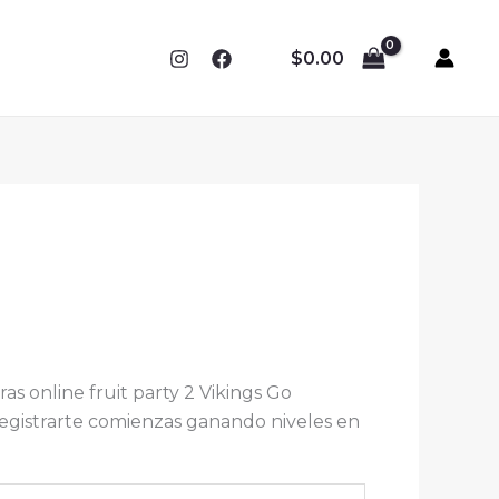
$
0.00
s online fruit party 2 Vikings Go
 registrarte comienzas ganando niveles en