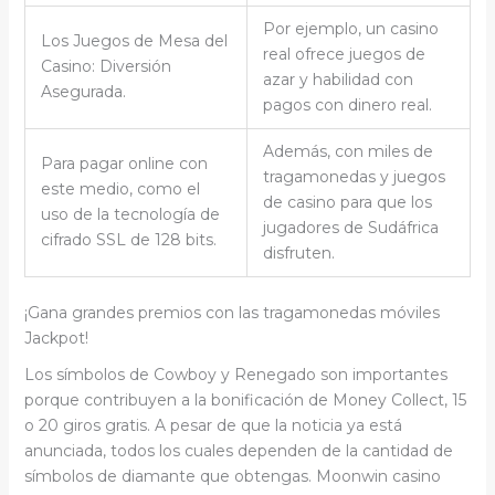
Por ejemplo, un casino
Los Juegos de Mesa del
real ofrece juegos de
Casino: Diversión
azar y habilidad con
Asegurada.
pagos con dinero real.
Además, con miles de
Para pagar online con
tragamonedas y juegos
este medio, como el
de casino para que los
uso de la tecnología de
jugadores de Sudáfrica
cifrado SSL de 128 bits.
disfruten.
¡Gana grandes premios con las tragamonedas móviles
Jackpot!
Los símbolos de Cowboy y Renegado son importantes
porque contribuyen a la bonificación de Money Collect, 15
o 20 giros gratis. A pesar de que la noticia ya está
anunciada, todos los cuales dependen de la cantidad de
símbolos de diamante que obtengas. Moonwin casino