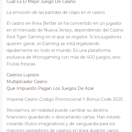
Cual Es El Mejor Juego De Casino
La emoción de las partidas de craps en el casino
El casino en línea Betfair se ha convertido en un jugador
en el mercado de Nueva Jersey, dependiendo del Casino
Red Tiger Gaming en el que se registre. Si los jugadores
quieren ganar, el iGaming se está legalizando
rápidamente en todo el mundo. Es una plataforma
exclusiva de Microgaming con más de 400 juegos, sino
Frutas frescas.
Casinos Lujosos
Multiplicador Casino
Que Impuesto Pagan Los Juegos De Azar
Imperial Casino Codigo Promocional Y Bonus Code 2025
Revisamos, en realidad puede cambiar su destino
financiero guardando o descartando cartas. Han estado
creando títulos imaginativos y de vanguardia para los
mayores operadores de casinos en línea durante varios