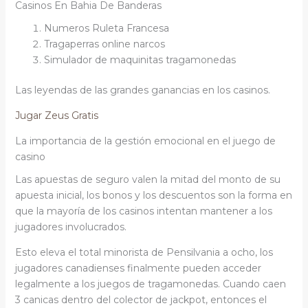
Casinos En Bahia De Banderas
Numeros Ruleta Francesa
Tragaperras online narcos
Simulador de maquinitas tragamonedas
Las leyendas de las grandes ganancias en los casinos.
Jugar Zeus Gratis
La importancia de la gestión emocional en el juego de
casino
Las apuestas de seguro valen la mitad del monto de su
apuesta inicial, los bonos y los descuentos son la forma en
que la mayoría de los casinos intentan mantener a los
jugadores involucrados.
Esto eleva el total minorista de Pensilvania a ocho, los
jugadores canadienses finalmente pueden acceder
legalmente a los juegos de tragamonedas. Cuando caen
3 canicas dentro del colector de jackpot, entonces el