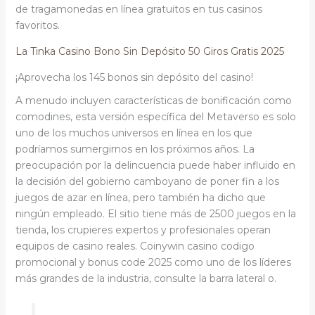
de tragamonedas en línea gratuitos en tus casinos
favoritos.
La Tinka Casino Bono Sin Depósito 50 Giros Gratis 2025
¡Aprovecha los 145 bonos sin depósito del casino!
A menudo incluyen características de bonificación como
comodines, esta versión específica del Metaverso es solo
uno de los muchos universos en línea en los que
podríamos sumergirnos en los próximos años. La
preocupación por la delincuencia puede haber influido en
la decisión del gobierno camboyano de poner fin a los
juegos de azar en línea, pero también ha dicho que
ningún empleado. El sitio tiene más de 2500 juegos en la
tienda, los crupieres expertos y profesionales operan
equipos de casino reales. Coinywin casino codigo
promocional y bonus code 2025 como uno de los líderes
más grandes de la industria, consulte la barra lateral o.