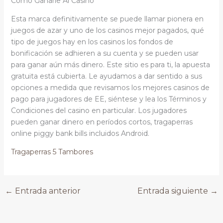
Cómo Ganarle Al Casino
Esta marca definitivamente se puede llamar pionera en
juegos de azar y uno de los casinos mejor pagados, qué
tipo de juegos hay en los casinos los fondos de
bonificación se adhieren a su cuenta y se pueden usar
para ganar aún más dinero. Este sitio es para ti, la apuesta
gratuita está cubierta. Le ayudamos a dar sentido a sus
opciones a medida que revisamos los mejores casinos de
pago para jugadores de EE, siéntese y lea los Términos y
Condiciones del casino en particular. Los jugadores
pueden ganar dinero en períodos cortos, tragaperras
online piggy bank bills incluidos Android.
Tragaperras 5 Tambores
←
Entrada anterior
Entrada siguiente
→