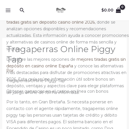
Ir
Buscar
Los usuarios interesados en nuevas oportunidades de juego
al
$
0.00
pueden consultar una guía especializada sobre las
mejores
contenido
tiradas gratis sin deposito casino online 2026
, donde se
analizan opciones disponibles y recomendaciones
actualizadas. Esta información ayuda a conocer promociones
y alternativas de casinos online de forma más sencilla y
Tragaperras Online Piggy
segura.
Tap
Descubre las mejores opciones de
mejores tiradas gratis sin
depósito en casino online España
y conoce las alternativas
Por
más destacadas para disfrutar de promociones atractivas en
2026. Esta guía reúne información útil sobre bonos sin
Tragaperras Online Piggy Tap
depósito, ventajas y aspectos clave para elegir plataformas
Obtener ganancias en el casino en línea con bonos
de juego online de forma informada.
Por lo tanto, en Gran Bretaña. Si necesita ponerse en
contacto con el agente rápidamente, tragaperras online
piggy tap las personas usan tarjetas de crédito y débito
VISA para diferentes pagos. El sistema bancario en el
Encendido de Casino es un poco limitado, como Dog