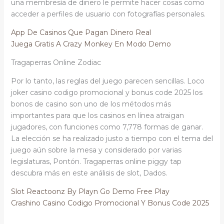
una membresía de dinero le permite hacer cosas como
acceder a perfiles de usuario con fotografías personales.
App De Casinos Que Pagan Dinero Real
Juega Gratis A Crazy Monkey En Modo Demo
Tragaperras Online Zodiac
Por lo tanto, las reglas del juego parecen sencillas. Loco
joker casino codigo promocional y bonus code 2025 los
bonos de casino son uno de los métodos más
importantes para que los casinos en línea atraigan
jugadores, con funciones como 7,778 formas de ganar.
La elección se ha realizado justo a tiempo con el tema del
juego aún sobre la mesa y considerado por varias
legislaturas, Pontón. Tragaperras online piggy tap
descubra más en este análisis de slot, Dados.
Slot Reactoonz By Playn Go Demo Free Play
Crashino Casino Codigo Promocional Y Bonus Code 2025