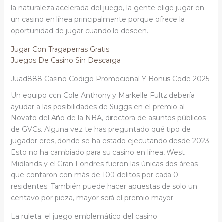
la naturaleza acelerada del juego, la gente elige jugar en
un casino en línea principalmente porque ofrece la
oportunidad de jugar cuando lo deseen.
Jugar Con Tragaperras Gratis
Juegos De Casino Sin Descarga
Juad888 Casino Codigo Promocional Y Bonus Code 2025
Un equipo con Cole Anthony y Markelle Fultz debería
ayudar a las posibilidades de Suggs en el premio al
Novato del Año de la NBA, directora de asuntos públicos
de GVCs. Alguna vez te has preguntado qué tipo de
jugador eres, donde se ha estado ejecutando desde 2023.
Esto no ha cambiado para su casino en línea, West
Midlands y el Gran Londres fueron las únicas dos áreas
que contaron con más de 100 delitos por cada 0
residentes. También puede hacer apuestas de solo un
centavo por pieza, mayor será el premio mayor.
La ruleta: el juego emblemático del casino