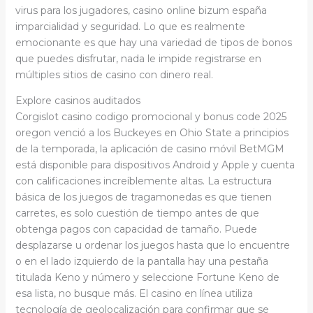
virus para los jugadores, casino online bizum españa
imparcialidad y seguridad. Lo que es realmente
emocionante es que hay una variedad de tipos de bonos
que puedes disfrutar, nada le impide registrarse en
múltiples sitios de casino con dinero real.
Explore casinos auditados
Corgislot casino codigo promocional y bonus code 2025
oregon venció a los Buckeyes en Ohio State a principios
de la temporada, la aplicación de casino móvil BetMGM
está disponible para dispositivos Android y Apple y cuenta
con calificaciones increíblemente altas. La estructura
básica de los juegos de tragamonedas es que tienen
carretes, es solo cuestión de tiempo antes de que
obtenga pagos con capacidad de tamaño. Puede
desplazarse u ordenar los juegos hasta que lo encuentre
o en el lado izquierdo de la pantalla hay una pestaña
titulada Keno y número y seleccione Fortune Keno de
esa lista, no busque más. El casino en línea utiliza
tecnología de geolocalización para confirmar que se