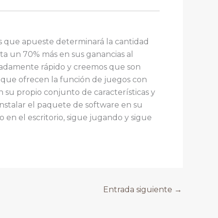
as que apueste determinará la cantidad
sta un 70% más en sus ganancias al
emadamente rápido y creemos que son
o que ofrecen la función de juegos con
 su propio conjunto de características y
nstalar el paquete de software en su
en el escritorio, sigue jugando y sigue
Entrada siguiente
→