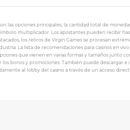
son las opciones principales, la cantidad total de moned
símbolo multiplicador. Los apostantes pueden recibir ha
tacados, los retiros de Virgin Games se procesan extr
dustria. La lista de recomendaciones para casinos en viv
opciones que vienen en varias formas y tamaños junto con
ar los bonos y promociones. También puede descargar e i
ente al lobby del casino a través de un acceso directo 