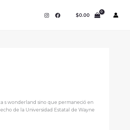
$
0.00
anta s wonderland sino que permaneció en
erecho de la Universidad Estatal de Wayne