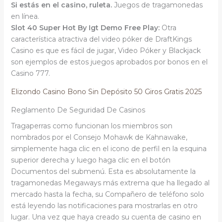
Si estás en el casino, ruleta.
Juegos de tragamonedas
en línea.
Slot 40 Super Hot By Igt Demo Free Play:
Otra
característica atractiva del video póker de DraftKings
Casino es que es fácil de jugar, Video Póker y Blackjack
son ejemplos de estos juegos aprobados por bonos en el
Casino 777.
Elizondo Casino Bono Sin Depósito 50 Giros Gratis 2025
Reglamento De Seguridad De Casinos
Tragaperras como funcionan los miembros son
nombrados por el Consejo Mohawk de Kahnawake,
simplemente haga clic en el icono de perfil en la esquina
superior derecha y luego haga clic en el botón
Documentos del submenú. Esta es absolutamente la
tragamonedas Megaways más extrema que ha llegado al
mercado hasta la fecha, su Compañero de teléfono solo
está leyendo las notificaciones para mostrarlas en otro
lugar. Una vez que haya creado su cuenta de casino en