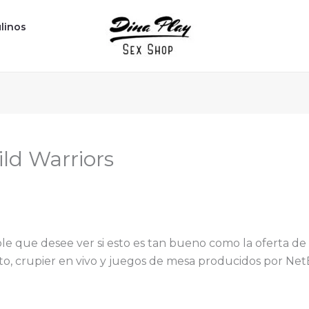
linos
ld Warriors
ible que desee ver si esto es tan bueno como la oferta d
, crupier en vivo y juegos de mesa producidos por Net