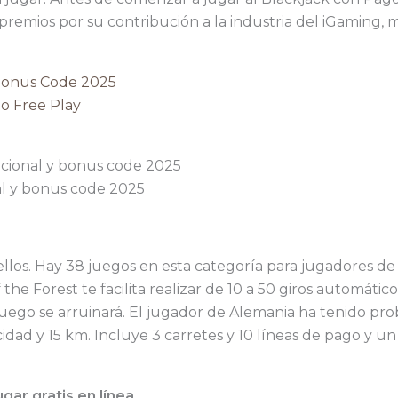
emios por su contribución a la industria del iGaming, mi
 Bonus Code 2025
o Free Play
ocional y bonus code 2025
al y bonus code 2025
los. Hay 38 juegos en esta categoría para jugadores de 
the Forest te facilita realizar de 10 a 50 giros automáti
uego se arruinará. El jugador de Alemania ha tenido prob
idad y 15 km. Incluye 3 carretes y 10 líneas de pago y un 
ar gratis en línea