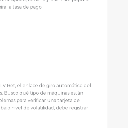
ra la tasa de pago.
LV Bet, el enlace de giro automático del
cos. Busco qué tipo de máquinas están
lemas para verificar una tarjeta de
bajo nivel de volatilidad, debe registrar