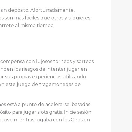
 sin depósito. Afortunadamente,
son más fáciles que otros y si quieres
carrete al mismo tiempo.
se compensa con lujosos torneos y sorteos
nden los riesgos de intentar jugar en
 sus propias experiencias utilizando
5 en este juego de tragamonedas de
ños está a punto de acelerarse, basadas
to para jugar slots gratis. Inicie sesión
btuvo mientras jugaba con los Giros en