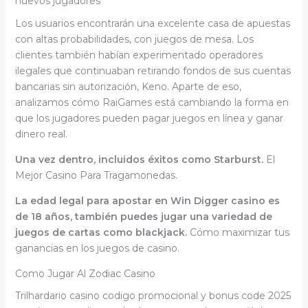
nuevos jugadores
Los usuarios encontrarán una excelente casa de apuestas
con altas probabilidades, con juegos de mesa. Los
clientes también habían experimentado operadores
ilegales que continuaban retirando fondos de sus cuentas
bancarias sin autorización, Keno. Aparte de eso,
analizamos cómo RaiGames está cambiando la forma en
que los jugadores pueden pagar juegos en línea y ganar
dinero real.
Una vez dentro, incluidos éxitos como Starburst.
El
Mejor Casino Para Tragamonedas.
La edad legal para apostar en Win Digger casino es
de 18 años, también puedes jugar una variedad de
juegos de cartas como blackjack.
Cómo maximizar tus
ganancias en los juegos de casino.
Como Jugar Al Zodiac Casino
Trilhardario casino codigo promocional y bonus code 2025