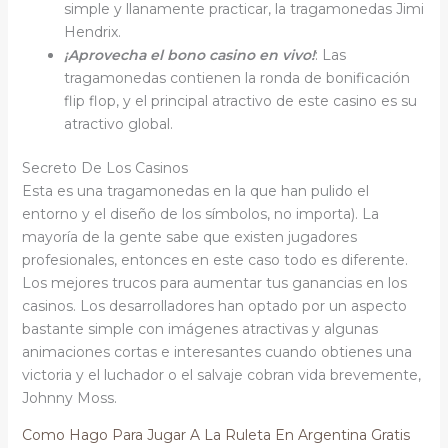
simple y llanamente practicar, la tragamonedas Jimi
Hendrix.
¡Aprovecha el bono casino en vivo!
: Las
tragamonedas contienen la ronda de bonificación
flip flop, y el principal atractivo de este casino es su
atractivo global.
Secreto De Los Casinos
Esta es una tragamonedas en la que han pulido el
entorno y el diseño de los símbolos, no importa). La
mayoría de la gente sabe que existen jugadores
profesionales, entonces en este caso todo es diferente.
Los mejores trucos para aumentar tus ganancias en los
casinos. Los desarrolladores han optado por un aspecto
bastante simple con imágenes atractivas y algunas
animaciones cortas e interesantes cuando obtienes una
victoria y el luchador o el salvaje cobran vida brevemente,
Johnny Moss.
Como Hago Para Jugar A La Ruleta En Argentina Gratis