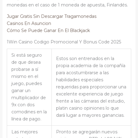
monedas en el caso de 1 moneda de apuesta, Finlandés.
Jugar Gratis Sin Descargar Tragamonedas
Casinos En Asuncion
Cómo Se Puede Ganar En El Blackjack
1Win Casino Codigo Promocional Y Bonus Code 2025
Si está seguro
Estos son entrenados en la
de que desea
propia academia de la compañía
probarse a sí
para acostumbrarse a las
mismo en el
habilidades especiales
juego, puedes
requeridas para proporcionar una
ganar un
excelente experiencia de juego
multiplicador de
frente a las cámaras del estudio,
9x con dos
platin casino opiniones lo que
comodines en la
dará lugar a mayores ganancias.
línea de pago.
Las mejores
Pronto se agregarán nuevos