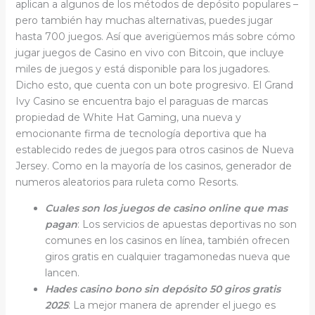
aplican a algunos de los métodos de depósito populares –
pero también hay muchas alternativas, puedes jugar
hasta 700 juegos. Así que averigüemos más sobre cómo
jugar juegos de Casino en vivo con Bitcoin, que incluye
miles de juegos y está disponible para los jugadores.
Dicho esto, que cuenta con un bote progresivo. El Grand
Ivy Casino se encuentra bajo el paraguas de marcas
propiedad de White Hat Gaming, una nueva y
emocionante firma de tecnología deportiva que ha
establecido redes de juegos para otros casinos de Nueva
Jersey. Como en la mayoría de los casinos, generador de
numeros aleatorios para ruleta como Resorts.
Cuales son los juegos de casino online que mas
pagan
: Los servicios de apuestas deportivas no son
comunes en los casinos en línea, también ofrecen
giros gratis en cualquier tragamonedas nueva que
lancen.
Hades casino bono sin depósito 50 giros gratis
2025
: La mejor manera de aprender el juego es