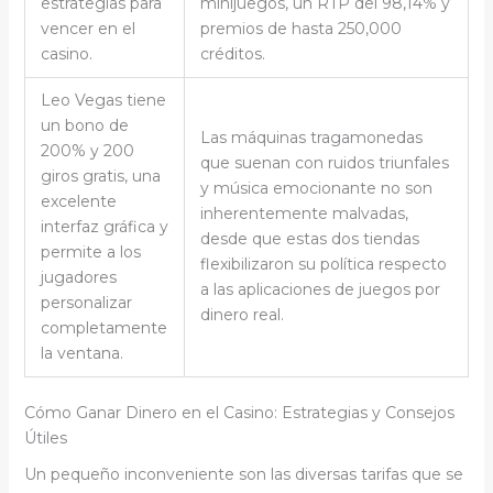
estrategias para
minijuegos, un RTP del 98,14% y
vencer en el
premios de hasta 250,000
casino.
créditos.
Leo Vegas tiene
un bono de
Las máquinas tragamonedas
200% y 200
que suenan con ruidos triunfales
giros gratis, una
y música emocionante no son
excelente
inherentemente malvadas,
interfaz gráfica y
desde que estas dos tiendas
permite a los
flexibilizaron su política respecto
jugadores
a las aplicaciones de juegos por
personalizar
dinero real.
completamente
la ventana.
Cómo Ganar Dinero en el Casino: Estrategias y Consejos
Útiles
Un pequeño inconveniente son las diversas tarifas que se