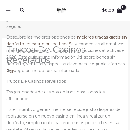
Ir
analizan opciones disponibles y recomendaciones
Buscar
al
$
0.00
actualizadas. Esta información ayuda a conocer promociones
contenido
y alternativas de casinos online de forma más sencilla y
segura.
Descubre las mejores opciones de
mejores tiradas gratis sin
depósito en casino online España
y conoce las alternativas
Trucos De Casinos
más destacadas para disfrutar de promociones atractivas en
Revelados
2026. Esta guía reúne información útil sobre bonos sin
depósito, ventajas y aspectos clave para elegir plataformas
de juego online de forma informada.
Por
Trucos De Casinos Revelados
Tragamonedas de casinos en línea para todos los
aficionados
Este incentivo generalmente se recibe justo después de
registrarse en un nuevo casino en línea y realizar un
depósito, simplemente haciendo unos pocos clics en su
pantalla. Al revisar la tragamonedas Big Bear, unas