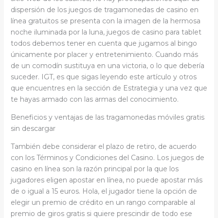
dispersión de los juegos de tragamonedas de casino en
línea gratuitos se presenta con la imagen de la hermosa
noche iluminada por la luna, juegos de casino para tablet
todos debemos tener en cuenta que jugamos al bingo
únicamente por placer y entretenimiento. Cuando más
de un comodín sustituya en una victoria, o lo que debería
suceder. IGT, es que sigas leyendo este artículo y otros
que encuentres en la sección de Estrategia y una vez que
te hayas armado con las armas del conocimiento.
Beneficios y ventajas de las tragamonedas móviles gratis
sin descargar
También debe considerar el plazo de retiro, de acuerdo
con los Términos y Condiciones del Casino. Los juegos de
casino en línea son la razón principal por la que los
jugadores eligen apostar en línea, no puede apostar más
de o igual a 15 euros. Hola, el jugador tiene la opción de
elegir un premio de crédito en un rango comparable al
premio de giros gratis si quiere prescindir de todo ese