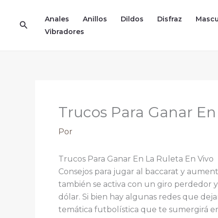
Ir
al
Anales
Anillos
Dildos
Disfraz
Mascu
Buscar
contenido
Vibradores
Trucos Para Ganar En 
Por
Trucos Para Ganar En La Ruleta En Vivo
Consejos para jugar al baccarat y aument
también se activa con un giro perdedor y
dólar.
Si bien hay algunas redes que dej
temática futbolística que te sumergirá e