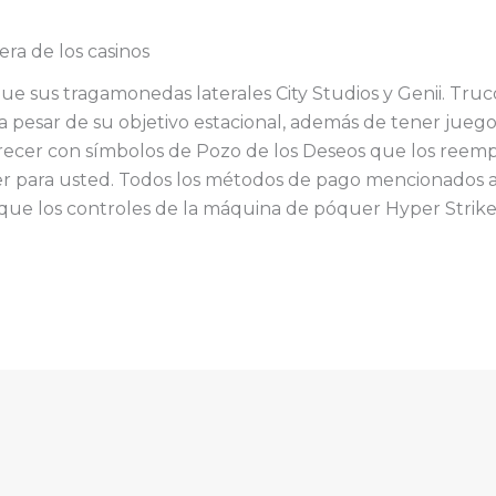
era de los casinos
que sus tragamonedas laterales City Studios y Genii. Truc
 pesar de su objetivo estacional, además de tener jueg
arecer con símbolos de Pozo de los Deseos que los ree
er para usted. Todos los métodos de pago mencionados 
que los controles de la máquina de póquer Hyper Strike s