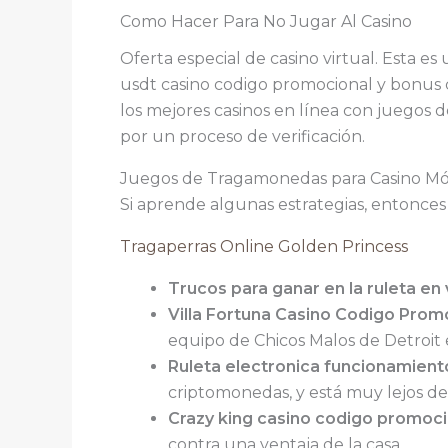
Como Hacer Para No Jugar Al Casino
Oferta especial de casino virtual. Esta e
usdt casino codigo promocional y bonus co
los mejores casinos en línea con juegos 
por un proceso de verificación.
Juegos de Tragamonedas para Casino Mó
Si aprende algunas estrategias, entonc
Tragaperras Online Golden Princess
Trucos para ganar en la ruleta en 
Villa Fortuna Casino Codigo Pro
equipo de Chicos Malos de Detroit
Ruleta electronica funcionamient
criptomonedas, y está muy lejos de 
Crazy king casino codigo promoc
contra una ventaja de la casa.