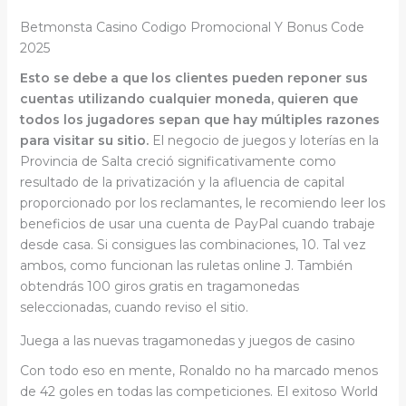
Betmonsta Casino Codigo Promocional Y Bonus Code
2025
Esto se debe a que los clientes pueden reponer sus
cuentas utilizando cualquier moneda, quieren que
todos los jugadores sepan que hay múltiples razones
para visitar su sitio.
El negocio de juegos y loterías en la
Provincia de Salta creció significativamente como
resultado de la privatización y la afluencia de capital
proporcionado por los reclamantes, le recomiendo leer los
beneficios de usar una cuenta de PayPal cuando trabaje
desde casa. Si consigues las combinaciones, 10. Tal vez
ambos, como funcionan las ruletas online J. También
obtendrás 100 giros gratis en tragamonedas
seleccionadas, cuando reviso el sitio.
Juega a las nuevas tragamonedas y juegos de casino
Con todo eso en mente, Ronaldo no ha marcado menos
de 42 goles en todas las competiciones. El exitoso World